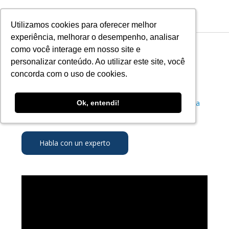
Utilizamos cookies para oferecer melhor
Utilizamos cookies para oferecer melhor
experiência, melhorar o desempenho, analisar
experiência, melhorar o desempenho, analisar
como você interage em nosso site e
como você interage em nosso site e
personalizar conteúdo. Ao utilizar este site, você
personalizar conteúdo. Ao utilizar este site, você
Para la Industria
concorda com o uso de cookies.
concorda com o uso de cookies.
Informaciones precisas del segmento al que tu marca
Ok, entendi!
Ok, entendi!
desea monitorar
Habla con un experto